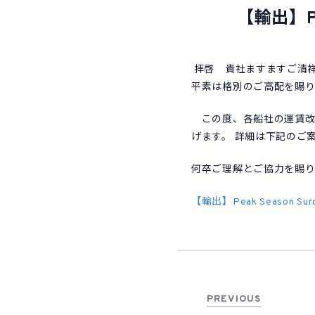
【輸出】Pe
拝啓 貴社ますますご清
平素は格別のご高配を賜り
この度、各船社の運賃改定に伴
げます。 詳細は下記のご
何卒ご理解とご協力を賜
【輸出】Peak Season Su
PREVIOUS