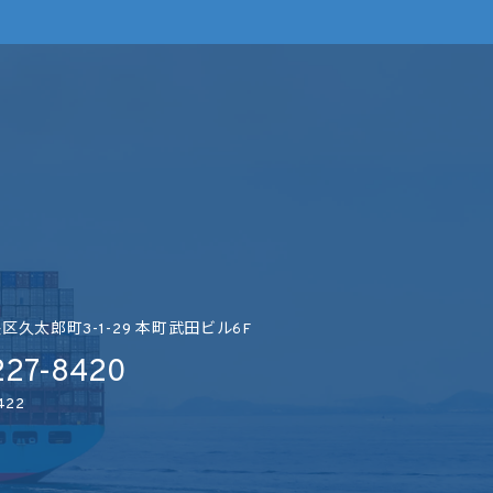
久太郎町3-1-29
本町武田ビル6F
227-8420
422