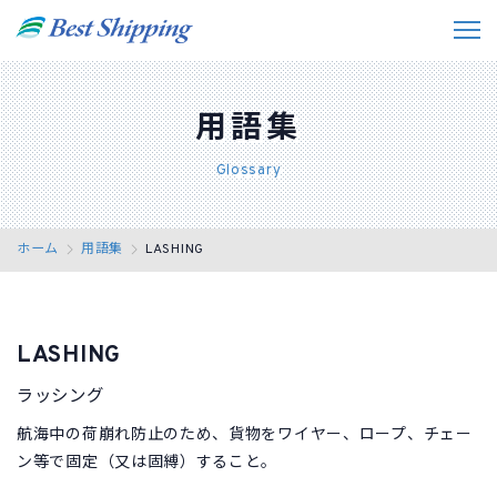
私たちの強み
用語集
事業紹介
Glossary
お役立ちデータ
ホーム
用語集
LASHING
事例紹介
会社情報
LASHING
採用情報
ラッシング
お問い合わせ
航海中の荷崩れ防止のため、貨物をワイヤー、ロープ、チェー
ン等で固定（又は固縛）すること。
JP
EN