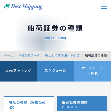
私たちの強み
船荷証券の種類
事業紹介
Bill of Lading
お役立ちデータ
ホーム
お役立ちデータ
輸出入の案内図 / 手引き
船荷証券の種類
事例紹介
会社情報
サーチャージ
Webブッキング
スケジュール
一覧表
採用情報
お問い合わせ
梱包の種類（貨物の荷
船荷証券の種類
JP
EN
姿）
Bill of Lading